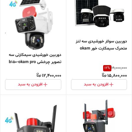
دوربین سولار خورشیدی سه لنز
متحرک سیمکارت خور okam
دوربین خورشیدی سیمکارتی سه
mt200
تصویر چرخشی b150-okam pro
16
%
19,000,000
12,400,000
15,800,000
افزودن به سبد
افزودن به سبد