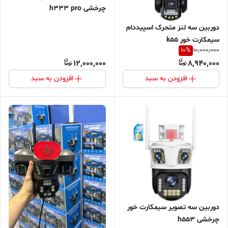
چرخشی h333 pro
دوربین سه لنز متحرک اسپیددام
سیمکارت خور k55
10
%
10,000,000
12,000,000
8,940,000
افزودن به سبد
افزودن به سبد
دوربین سه تصویر سیمکارت خور
چرخشی h553