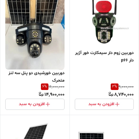
دوربین زوم دار سیمکارت خور آژیر
دار p66
دوربین خورشیدی دو پنل سه لنز
متحرک
6
%
2
%
16,000,000
9,000,000
14,900,000
8,740,000
افزودن به سبد
افزودن به سبد