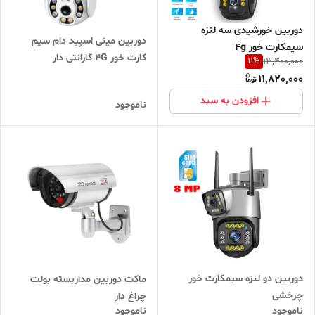
دوربین خورشیدی سه لنزه
دوربین مینی اسپید دام سیم
سیمکارت خور 4g
کارت خور 4G گارانتی دار
11
%
13,400,000
11,820,000
افزودن به سبد
ناموجود
دوربین دو لنزه سیمکارت خور
ماکت دوربین مداربسته بولت
چرخشی
چراغ دار
ناموجود
ناموجود