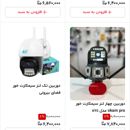
6,560,000
6,400,000
افزودن به سبد
افزودن به سبد
دوربین تک لنز سیمکارت خور
فضای بیرونی
دوربین چهار لنز سیمکارت خور
okam pro مدل x7c
8
%
11
%
7,000,000
8,900,000
6,400,000
7,840,000