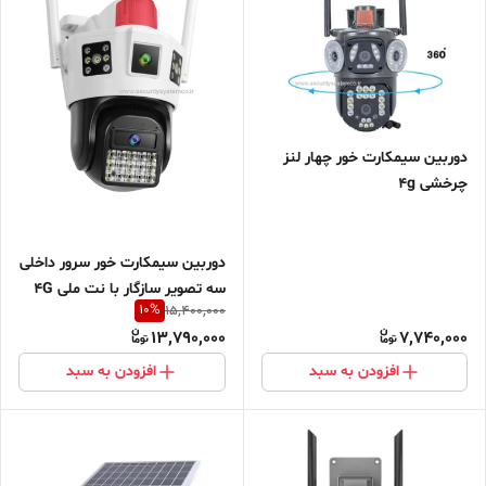
دوربین سیمکارت خور چهار لنز
چرخشی 4g
دوربین سیمکارت خور سرور داخلی
سه تصویر سازگار با نت ملی 4G
10
%
15,400,000
13,790,000
7,740,000
افزودن به سبد
افزودن به سبد