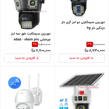
دوربین سیمکارتی دو لنز آژیر دار
دزدگیر دار 4g
دوربین سیمکارت خور سه لنز
چرخشی sd55 - okam pro
9
%
3
%
8,500,000
9,000,000
7,700,000
8,730,000
افزودن به سبد
افزودن به سبد