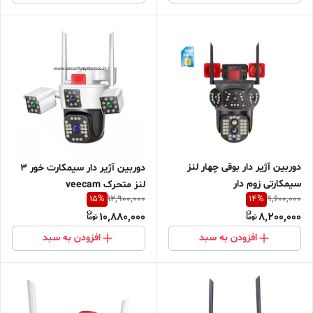
دوربین آژیر دار بوقی چهار لنز
دوربین آژیر دار سیمکارت خور 3
سیمکارتی زوم دار
لنز متحرک veecam
15
%
14
%
12,900,000
9,600,000
10,880,000
8,200,000
افزودن به سبد
افزودن به سبد