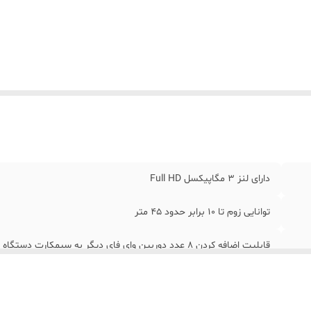
ربین
:
دوربین وای فای که به دوربین مادر(سیمکارت خور) متصل خواهد 
ید در شب
:
قابلیت دید در شب رنگی تا 30 متر
تیبانی از شبکه
:
پشتیبانی از شبکه 4G - LTE پرسرعت
نود محیط
:
دارای اسپیکر و میکروفن مکالمه دو طرفه
ارسال
:
ارسال فوری به سراسر کشور
تاندارد
:
ضد آب و گرد و غبار مخصوص باغ یا فضای بیرون IP66
تیبانی فنی
:
پشتیبانی فنی گام به گام برای نصب
یمکارت
پشتیبانی از تمامی سیمکارت ها بدون محدودیت ایرانسل ، همر
ر
:
رایتل و یا شاتل
دارای لنز 3 مگاپیکسل Full HD
توانایی زوم تا 10 برابر حدود 45 متر
قابلیت اضافه کردن 8 عدد دوربین وای فای دیگر به سیمکارت دستگاه 4G
دارای نرم افزار اندروید و ios بدون محدودیت