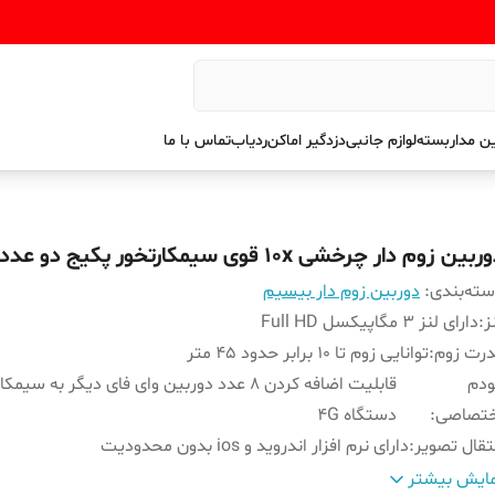
ن مداربسته
لوازم جانبی
دزدگیر اماکن
ردیاب
تماس با ما
بین زوم دار چرخشی 10x قوی سیمکارتخور پکیج دو عدد
ته‌بندی
:
دوربین زوم دار بیسیم
ز
:
دارای لنز 3 مگاپیکسل Full HD
رت زوم
:
توانایی زوم تا 10 برابر حدود 45 متر
ودم
قابلیت اضافه کردن 8 عدد دوربین وای فای دیگر به سیم
ختصاصی
:
دستگاه 4G
تقال تصویر
:
دارای نرم افزار اندروید و ios بدون محدودیت
داد
پکیج دو عددی شامل یک عدد دوربین زوم دار سیمکارت خور و ی
ایش بیشتر