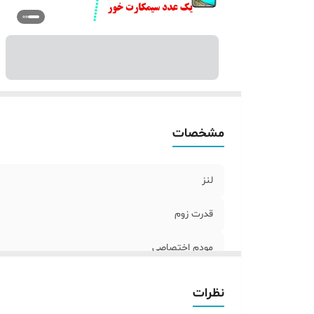
دو
د
پش
ش
🚚
اس
پش
مشخصات
س
خو
لنز
قدرت زوم
مودم اختصاصی
انتقال تصویر
نظرات