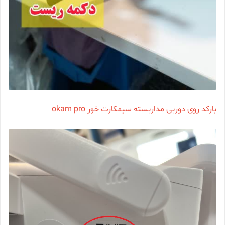
بارکد روی دوربی مداربسته سیمکارت خور okam pro