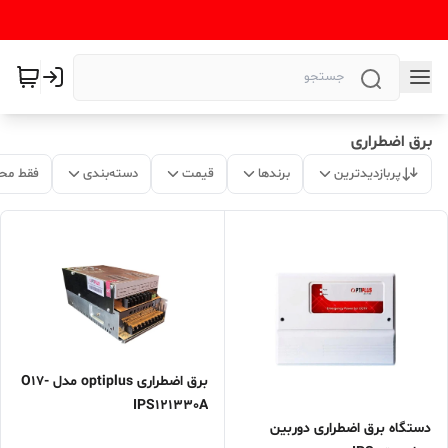
برق اضطراری
پربازدیدترین
برندها
قیمت
دسته‌بندی
فقط مح
برق اضطراری optiplus مدل O17-
IPS121330A
دستگاه برق اضطراری دوربین