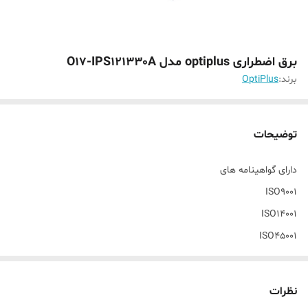
برق اضطراری optiplus مدل O17-IPS121330A
برند:
OptiPlus
توضیحات
دارای گواهینامه های
ISO9001
ISO14001
ISO45001
دارای ۶ خروجی با فیوزهای مجزا
یک خروجی مخصوص دستگاه DVR یا NVR
نظرات
دو خروجی با ولتاژ های 12.7 برای دوربین های مسیر نزدیک