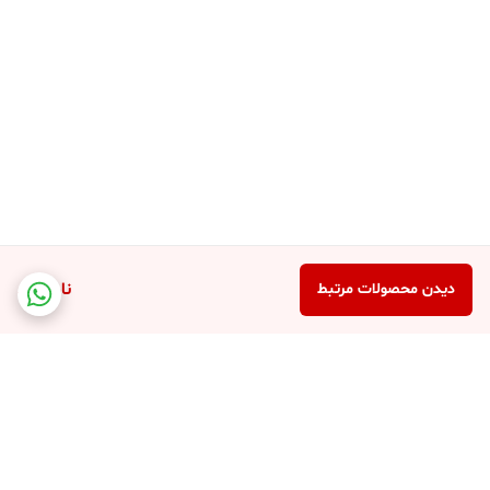
ذخیره سازی دوربین فلتی
دوربین فلتی
وای فای می تواند صدا وتصویر را از طریق لنز خود روی رم
میکرو sd ذخیره کند تا در موقع بازپخش بتوانید تصاویر ضبط شده را
بازبینی کنید ، این دستگاه می تواند از رم 8 گیگ تا رم میکرو 128 گیگ را
پشتیبانی کند. که با رم 128 گیگ تا یک ماه برای شما ذخیره می کند.
دوربین شارژر موبایل
ناموجود
دیدن محصولات مرتبط