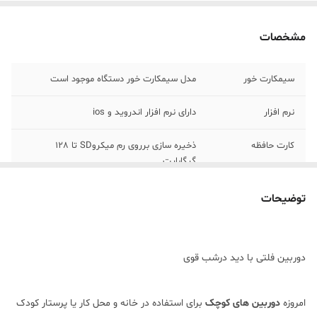
مشخصات
سیمکارت خور
مدل سیمکارت خور دستگاه موجود است
نرم افزار
دارای نرم افزار اندروید و ios
کارت حافظه
ذخیره سازی برروی رم میکروSD تا 128
گیگابایت
شنود محیط
قابلیت شنود محیط از راه دور و ذخیره سازی
توضیحات
سنسور حرکتی
دارای سنسور حرکتی قوی
دوربین فلتی با دید درشب قوی
باتری ذخیره
5 ساعت
انتقال تصویر از راه
انتقال تصویر آنلاین از راه دور برروی
امروزه
دوربین های کوچک
برای استفاده در خانه و محل کار یا پرستار کودک
موبایل،تبلت