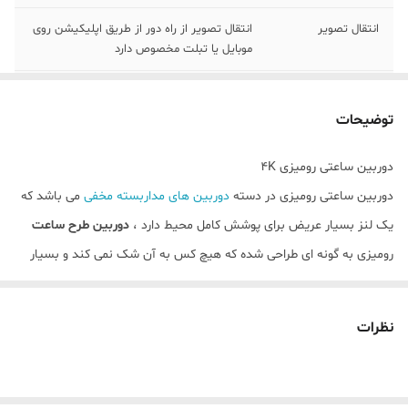
انتقال تصویر
انتقال تصویر از راه دور از طریق اپلیکیشن روی
موبایل یا تبلت مخصوص دارد
نوع اتصال
بیسیم و باسیم
توضیحات
ظرفیت باتری
قابل استفاده با ظرفیت 2200میلی آمپر
دوربین ساعتی رومیزی 4K
دید در شب
دارد
دوربین ساعتی رومیزی در دسته
دوربین های مداربسته مخفی
می باشد که
کیفیت تصویر
FULL-HD
یک لنز بسیار عریض برای پوشش کامل محیط دارد ،
دوربین طرح ساعت
رومیزی به گونه ای طراحی شده که هیچ کس به آن شک نمی کند و بسیار
مموری کارت
پشتیبانی تا 32 گیگابایت (با رم 32 گیگ حدود
2 هفته ذخیره سازی دارد)
مخفی است ، این دوربین با باتری داخلی و از طریق برق مستقیم یا پاور
بانک هم کار می کند اگه در یک نگاه این دوربین را ببینید فقط ساعت به
نظرات
باتری ذخیره
دارد و در حالت باطری تا 3 الی 5 ساعت (قابل
شما نمایش داده میشود .
دوربین سیمکارت خور ارزان
اتصال به پاور بانک)
دوربین کله شارژر
|
دوربین زوم دار ارزان
|
اقلام همراه
سیم شارژ، دفترچه راهنما (طرح ساعت یا بیضی