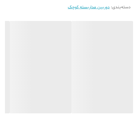
یا دایره ارسال خواهدشد)
دسته‌بندی
:
دوربین مداربسته کوچک
🚚ارسال
ارسای فوری به سراسر کشور
پشتیبانی فنی
همراه با پشتیبانی نصب گام به گام