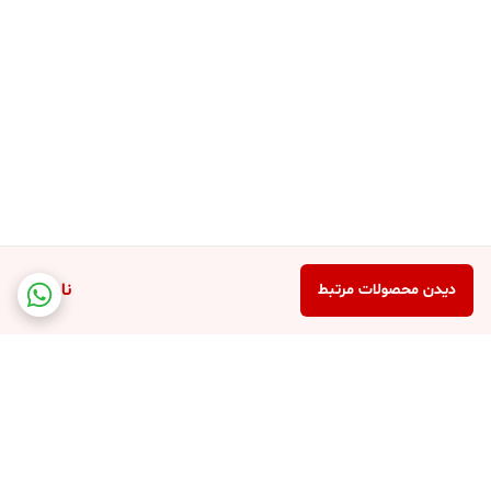
ذخیره سازی دوربین فلتی
دوربین فلتی
وای فای می تواند صدا وتصویر را از طریق لنز خود روی رم
میکرو sd ذخیره کند تا در موقع بازپخش بتوانید تصاویر ضبط شده را
بازبینی کنید ، این دستگاه می تواند از رم 8 گیگ تا رم میکرو 128 گیگ را
پشتیبانی کند. که با رم 128 گیگ تا یک ماه برای شما ذخیره می کند.
دوربین شارژر موبایل
ناموجود
دیدن محصولات مرتبط