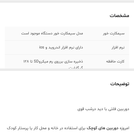
مشخصات
سیمکارت خور
مدل سیمکارت خور دستگاه موجود است
نرم افزار
دارای نرم افزار اندروید و ios
کارت حافظه
ذخیره سازی برروی رم میکروSD تا 128
گیگابایت
شنود محیط
قابلیت شنود محیط از راه دور و ذخیره سازی
توضیحات
سنسور حرکتی
دارای سنسور حرکتی قوی
دوربین فلتی با دید درشب قوی
باتری ذخیره
5 ساعت
انتقال تصویر از راه
انتقال تصویر آنلاین از راه دور برروی
امروزه
دوربین های کوچک
برای استفاده در خانه و محل کار یا پرستار کودک
موبایل،تبلت