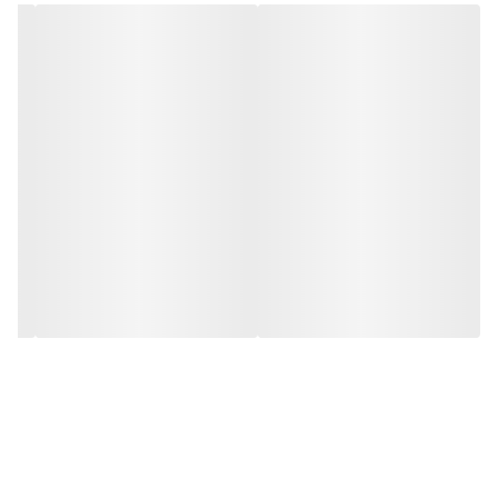
کیفیت دوربین دو لنزه icsee
دوربین دو لنزه که دارای یک لنز چرخشی و یک لنز ثابت می باشد دارای