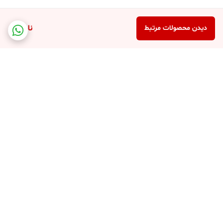
قابلیت های مفید آن استفاده کنید .
مکالمه دو طرفه
ناموجود
دیدن محصولات مرتبط
از آنجایی که دوربین چرخشی پروژکتور دار دارای بلندگو و میکرفون می باشد
. پس شما می توانید با آن طرف دوربین از راه دور مکالمه دو طرفه داشته
باشید . شما برای این کار فقط کافی است از طریق برنامه V380 به دوربین
متصل باشید تا بتوانید از قابلیت های آن بهره مند باشید .
مزیت های دیگر دوربین گردان پروژکتور دار
پشتیبانی از رم تا 128 گیگابایت
برگشت به بالا
کیفیت تصویر با رزولوشن 3 مگاپیکسل
دارای پروژکتور و مادون قرمز برای دید در شب بهتر
دارای بدنه پلاستیکی مقاوم برای استفاده در فضاهای باز
ارائه تصاویر با کیفیت Full HD
ارسال ویژه
جهت مشاوره آنلاین کلیک