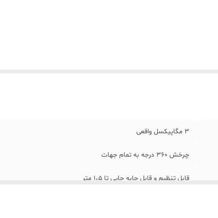
رای دزدگیر
:
دارای دزدگیر بسیار حرفه ای و عکسبرداری
نود محیط
:
دارای بلندگو و اسپیکر
تیبانی فنی
:
پشتیبانی نصب و راه اندازی رایگان قدم به قدم
ارسال
:
ارسال فوری به سراسر کشور
3 مگاپیکسل واقعی
چرخش 360 درجه به تمام جهات
قابل تنظیم و قابل جابه جایی تا 1،5 متر
دارای نرم افزار اندروید و ios