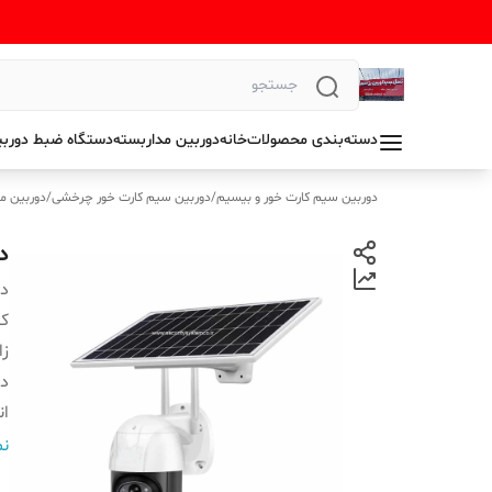
دسته‌بندی محصولات
خانه
دوربین مداربسته
دستگاه ضبط دوربی
دوربین سیم کارت خور و بیسیم
/
دوربین سیم کارت خور چرخشی
/
دوربین م
د
دس
ک
ز
دا
ان
ش
نم
کا