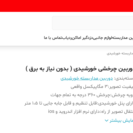
ن مداربسته
لوازم جانبی
دزدگیر اماکن
ردیاب
تماس با ما
داربسته خورشیدی
وربین چرخشی خورشیدی ( بدون نیاز به برق )
ته‌بندی
:
دوربین مداربسته خورشیدی
یفیت تصویر
:
3 مگاپیکسل واقعی
اویه چرخش
:
چرخش 360 درجه به تمام جهات
رای پنل خورشیدی
:
قابل تنظیم و قابل جابه جایی تا 1،5 متر
تقال تصویر از راه
:
دارای نرم افزار اندروید و ios
ارژ شدن
:
شارژ شدن دستگاه حتی با نور کم یا ابری شدن هوا
ایش بیشتر
رت حافظه
:
پشتیبانی از رم تا 128 گیگابایت