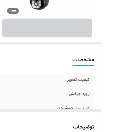
دا
ش
پش
🚚
مشخصات
کیفیت تصویر
زاویه چرخش
دارای پنل خورشیدی
انتقال تصویر از راه
توضیحات