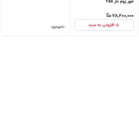
خور زوم دار 25x
78,200,000
افزودن به سبد
ناموجود